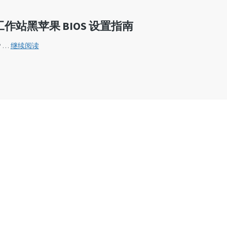
y 迷你工作站黑苹果 BIOS 设置指南
联
P …
继续阅读
想
Lenovo
ThinkStation
P340
Tiny
迷
你
工
作
站
黑
苹
果
BIOS
设
置
指