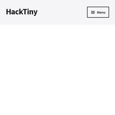
HackTiny
Skip
Skip
Menu
to
to
navigation
content
首页
动态
硬件
Expand
下载
child
menu
购买须知
我的帐户