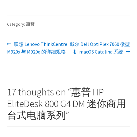
Category:
惠普
文
Previous
Next
联想 Lenovo ThinkCentre
戴尔 Dell OptiPlex 7060 微型
post:
post:
M920x 与 M920q 的详细规格
机 macOS Catalina 系统
章
导
航
17 thoughts on “
惠普 HP
EliteDesk 800 G4 DM 迷你商用
台式电脑系列
”