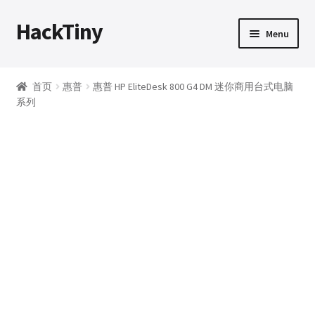
HackTiny
Skip
Skip
Menu
to
to
navigation
content
首页
首页
惠普
惠普 HP EliteDesk 800 G4 DM 迷你商用台式电脑
系列
动态
硬件
Expand
下载
child
menu
购买须知
我的帐户