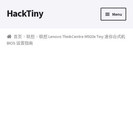
HackTiny
Skip
Skip
Menu
to
to
navigation
content
首页
首页
联想
联想 Lenovo ThinkCentre M920x Tiny 迷你台式机
BIOS 设置指南
动态
硬件
Expand
下载
child
menu
购买须知
我的帐户