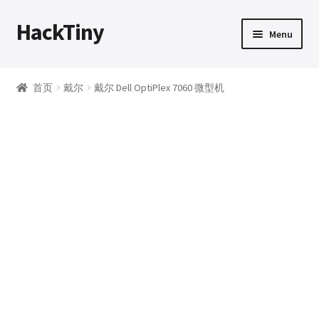
HackTiny
Skip
Skip
Menu
to
to
navigation
content
首页
首页
戴尔
戴尔 Dell OptiPlex 7060 微型机
动态
硬件
Expand
下载
child
menu
购买须知
我的帐户