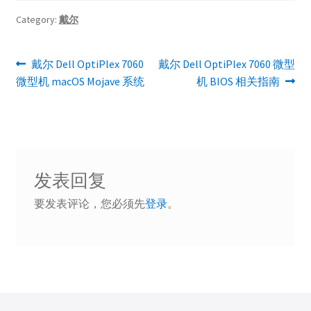
Category:
戴尔
文
Previous
Next
戴尔 Dell OptiPlex 7060
戴尔 Dell OptiPlex 7060 微型
post:
post:
微型机 macOS Mojave 系统
机 BIOS 相关指南
章
导
航
发表回复
要发表评论，您必须先
登录
。